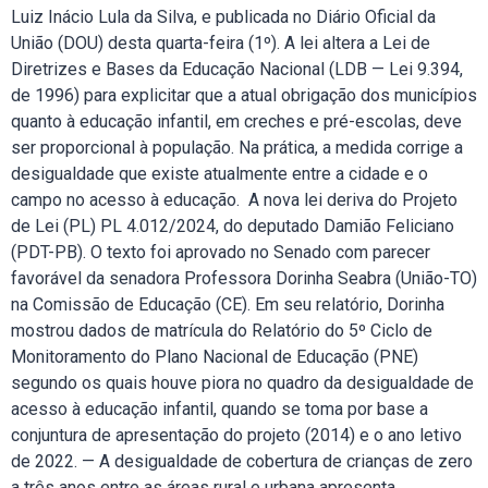
Luiz Inácio Lula da Silva, e publicada no Diário Oficial da
União (DOU) desta quarta-feira (1º). A lei altera a Lei de
Diretrizes e Bases da Educação Nacional (LDB — Lei 9.394,
de 1996) para explicitar que a atual obrigação dos municípios
quanto à educação infantil, em creches e pré-escolas, deve
ser proporcional à população. Na prática, a medida corrige a
desigualdade que existe atualmente entre a cidade e o
campo no acesso à educação. A nova lei deriva do Projeto
de Lei (PL) PL 4.012/2024, do deputado Damião Feliciano
(PDT-PB). O texto foi aprovado no Senado com parecer
favorável da senadora Professora Dorinha Seabra (União-TO)
na Comissão de Educação (CE). Em seu relatório, Dorinha
mostrou dados de matrícula do Relatório do 5º Ciclo de
Monitoramento do Plano Nacional de Educação (PNE)
segundo os quais houve piora no quadro da desigualdade de
acesso à educação infantil, quando se toma por base a
conjuntura de apresentação do projeto (2014) e o ano letivo
de 2022. — A desigualdade de cobertura de crianças de zero
a três anos entre as áreas rural e urbana apresenta