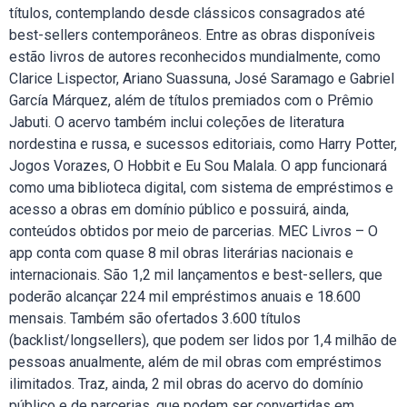
títulos, contemplando desde clássicos consagrados até
best-sellers contemporâneos. Entre as obras disponíveis
estão livros de autores reconhecidos mundialmente, como
Clarice Lispector, Ariano Suassuna, José Saramago e Gabriel
García Márquez, além de títulos premiados com o Prêmio
Jabuti. O acervo também inclui coleções de literatura
nordestina e russa, e sucessos editoriais, como Harry Potter,
Jogos Vorazes, O Hobbit e Eu Sou Malala. O app funcionará
como uma biblioteca digital, com sistema de empréstimos e
acesso a obras em domínio público e possuirá, ainda,
conteúdos obtidos por meio de parcerias. MEC Livros – O
app conta com quase 8 mil obras literárias nacionais e
internacionais. São 1,2 mil lançamentos e best-sellers, que
poderão alcançar 224 mil empréstimos anuais e 18.600
mensais. Também são ofertados 3.600 títulos
(backlist/longsellers), que podem ser lidos por 1,4 milhão de
pessoas anualmente, além de mil obras com empréstimos
ilimitados. Traz, ainda, 2 mil obras do acervo do domínio
público e de parcerias, que podem ser convertidas em