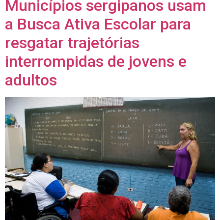
Municípios sergipanos usam
a Busca Ativa Escolar para
resgatar trajetórias
interrompidas de jovens e
adultos