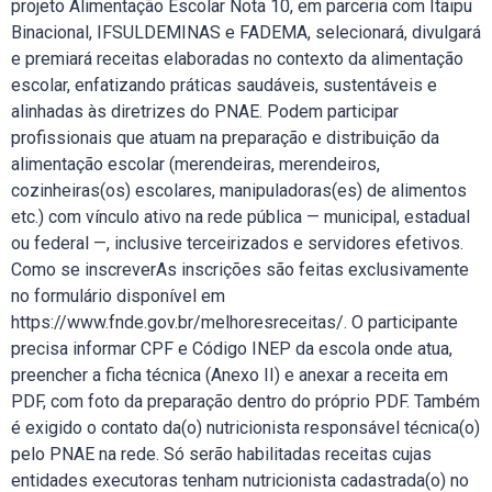
projeto Alimentação Escolar Nota 10, em parceria com Itaipu
Binacional, IFSULDEMINAS e FADEMA, selecionará, divulgará
e premiará receitas elaboradas no contexto da alimentação
escolar, enfatizando práticas saudáveis, sustentáveis e
alinhadas às diretrizes do PNAE. Podem participar
profissionais que atuam na preparação e distribuição da
alimentação escolar (merendeiras, merendeiros,
cozinheiras(os) escolares, manipuladoras(es) de alimentos
etc.) com vínculo ativo na rede pública — municipal, estadual
ou federal —, inclusive terceirizados e servidores efetivos.
Como se inscreverAs inscrições são feitas exclusivamente
no formulário disponível em
https://www.fnde.gov.br/melhoresreceitas/. O participante
precisa informar CPF e Código INEP da escola onde atua,
preencher a ficha técnica (Anexo II) e anexar a receita em
PDF, com foto da preparação dentro do próprio PDF. Também
é exigido o contato da(o) nutricionista responsável técnica(o)
pelo PNAE na rede. Só serão habilitadas receitas cujas
entidades executoras tenham nutricionista cadastrada(o) no