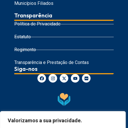
Municípios Filiados
Transparência
Política de Privacidade
Estatuto
Regimento
Transparência e Prestação de Contas
Siga-nos
A Undime preza pela proteção de crianças e adolescentes e
Valorizamos a sua privacidade.
pelo combate à exploração, aos abusos sexuais e ao