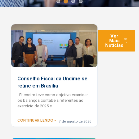
Fortalecendo a
Educação Pública nos
Municípios
Ver
Mais
Notícias
A Undime articula, mobiliza e representa os
dirigentes municipais de educação, promovendo
gestão pública de qualidade social em todos os
estados brasileiros.
Conselho Fiscal da Undime se
reúne em Brasília
CONHEÇA A UNDIME
Encontro teve como objetivo examinar
os balanços contábeis referentes ao
exercício de 2025 e
CONTINUAR LENDO »
7 de agosto de 2026