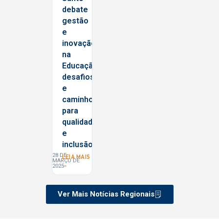
debate
gestão
e
inovação
na
Educação:
desafios
e
caminhos
para
qualidade
e
inclusão
28 DE
LEIA MAIS
MARÇO DE
→
2025
Ver Mais Notícias Regionais