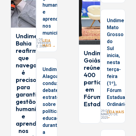
humanizada
e
aprendizagem
Undime
nos
Mato
municípios
Grosso
Undime
26 DE
LEIA
do
Bahia
FEVEREIRO
MAIS →
DE 2026
Sul
reafirma
Undime
inicia,
que
Goiás
nesta
navegar
reúne
Undime
terça-
é
400
Alagoas
feira
preciso
participantes
conduz
(1º),
para
em
debates
Fórum
garantir
Fórum
estratégicos
Estadual
gestão
Estadual
sobre
Ordinário
humanizada
políticas
29 DE
LEIA MAIS
e
MARÇO DE
→
educacionais
2025
aprendizagem
durante
nos
a