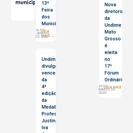
municípios
13ª
Nova
Feira
diretoria
dos
da
Municípios
Undime
26 DE
LEIA
Mato
JANEIRO
MAIS →
DE 2026
Grosso
é
eleita
Undime/RN
no
divulga
17º
vencedores
Fórum
da
Ordinário
4ª
29 DE
LEIA MAIS
MARÇO DE
→
edição
2025
da
Medalha
Professora
Justina
Iva