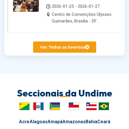
Dirigentes Municipais de
2026-01-25 - 2026-01-27
Educação
Centro de Convenções Ulysses
Guimarães, Brasília - DF
Ver Todos os Eventos
Seccionais da Undime
Acre
Alagoas
Amapá
Amazonas
Bahia
Ceará