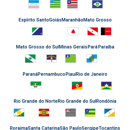
Espírito Santo
Goiás
Maranhão
Mato Grosso
Mato Grosso do Sul
Minas Gerais
Pará
Paraíba
Paraná
Pernambuco
Piauí
Rio de Janeiro
Rio Grande do Norte
Rio Grande do Sul
Rondônia
Roraima
Santa Catarina
São Paulo
Sergipe
Tocantins