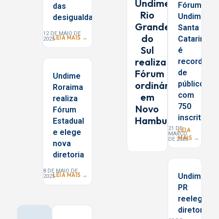
Undime
Fórum
das
Rio
Undime
desigualdades
Grande
Santa
12 DE MAIO DE
do
Catarina
LEIA MAIS →
2025
Sul
é
realiza
record
Fórum
de
Undime
ordinário
público
Roraima
com
em
realiza
750
Novo
Fórum
inscritos
Hamburgo
Estadual
21 DE
LEIA
e elege
MARÇO
MAIS →
DE 2025
nova
diretoria
8 DE MAIO DE
Undime/
LEIA MAIS →
2025
PR
reelege
diretoria