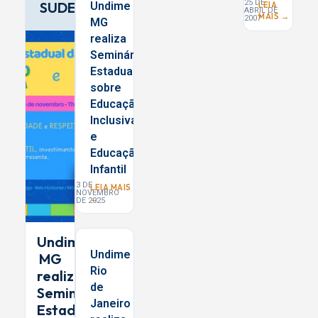
25 DE
SUDESTE
Undime
LEIA
ABRIL DE
MAIS →
2007
MG
realiza
Seminário
Estadual
sobre
Educação
Inclusiva
e
Educação
Infantil
3 DE
LEIA MAIS
NOVEMBRO
→
DE 2025
Undime
Undime
MG
Rio
realiza
de
Seminário
Janeiro
Estadual