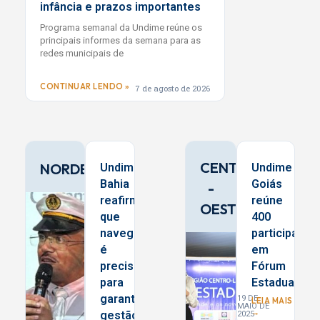
infância e prazos importantes
Programa semanal da Undime reúne os
principais informes da semana para as
redes municipais de
CONTINUAR LENDO »
7 de agosto de 2026
CENTRO
NORDESTE
Undime
Undime
Bahia
Goiás
-
reafirma
reúne
OESTE
que
400
navegar
participante
é
em
preciso
Fórum
para
Estadual
garantir
19 DE
LEIA MAIS
MAIO DE
→
gestão
2025