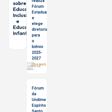
realiza
sobre
Fórum
Educação
Estadual
Inclusiva
e
e
elege
Educação
diretoria
Infantil
para
o
biênio
2025-
2027
17 DE
LEIA MAIS
JUNHO DE
→
2025
Fórum
da
Undime
Espírito
Santo