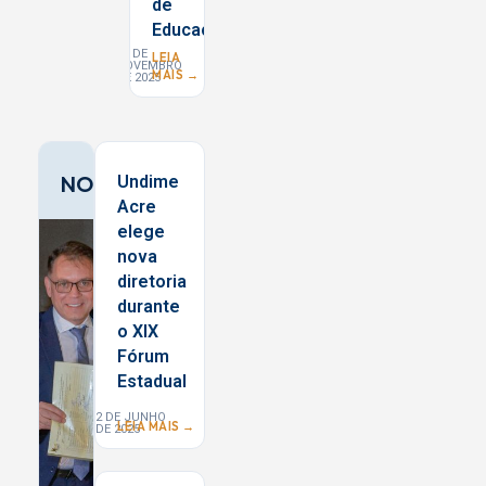
de
Educação
19 DE
LEIA
NOVEMBRO
MAIS →
DE 2025
NORTE
Undime
Acre
elege
nova
diretoria
durante
o XIX
Fórum
Estadual
2 DE JUNHO
LEIA MAIS →
DE 2025