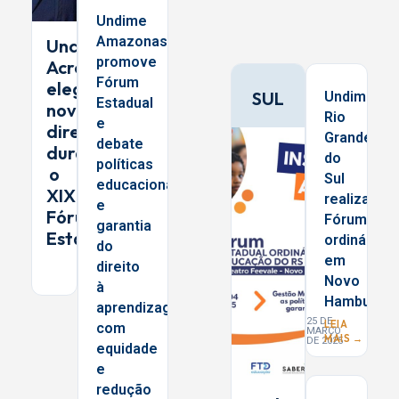
Undime
Amazonas
Undime
promove
Acre
Fórum
elege
SUL
Undime
Estadual
nova
Rio
e
diretoria
Grande
debate
durante
do
políticas
o
Sul
educacionais
XIX
realiza
e
Fórum
Fórum
garantia
Estadual
ordinário
do
em
direito
Novo
à
Hamburgo
aprendizagem
25 DE
LEIA
com
MARÇO
MAIS →
DE 2025
equidade
e
redução