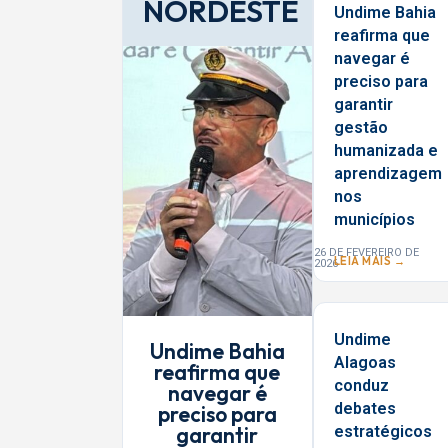
NORDESTE
Undime Bahia
reafirma que
navegar é
preciso para
garantir
gestão
humanizada e
aprendizagem
nos
municípios
26 DE FEVEREIRO DE
LEIA MAIS →
2026
Undime
Undime Bahia
Alagoas
reafirma que
conduz
navegar é
debates
preciso para
garantir
estratégicos