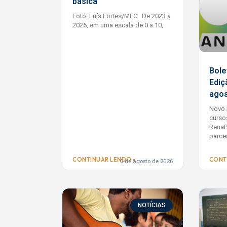
básica
Cooperação
Foto: Luís Fortes/MEC De 2023 a
2025, em uma escala de 0 a 10,
para
Transformar
Bole
Ediç
a Educação
agos
Novo 
curso
Seminários, fóruns e eventos
RenaP
parce
que conectam gestores
municipais, fortalecem políticas
CONTINUAR LENDO »
CONT
6 de agosto de 2026
públicas e incentivam a troca
de experiências em todo o país.
NOTÍCIAS
CONFIRA A AGENDA