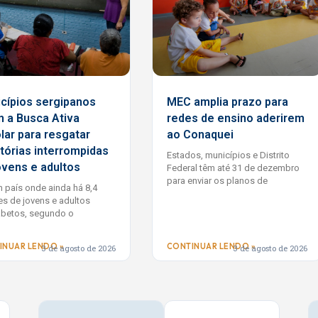
cípios sergipanos
MEC amplia prazo para
 a Busca Ativa
redes de ensino aderirem
lar para resgatar
ao Conaquei
etórias interrompidas
Estados, municípios e Distrito
ovens e adultos
Federal têm até 31 de dezembro
para enviar os planos de
 país onde ainda há 8,4
es de jovens e adultos
abetos, segundo o
INUAR LENDO »
CONTINUAR LENDO »
3 de agosto de 2026
3 de agosto de 2026