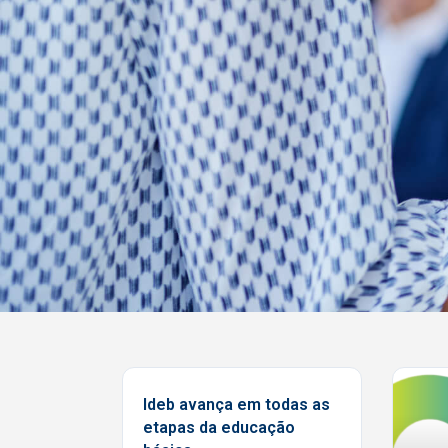
Formação,
Ideb avança em todas as
Diálogo e
etapas da educação