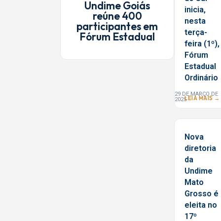
Undime Goiás
inicia,
reúne 400
nesta
participantes em
terça-
Fórum Estadual
feira (1º),
Fórum
Estadual
Ordinário
29 DE MARÇO DE
LEIA MAIS →
2025
Nova
diretoria
da
Undime
Mato
Grosso é
eleita no
17º