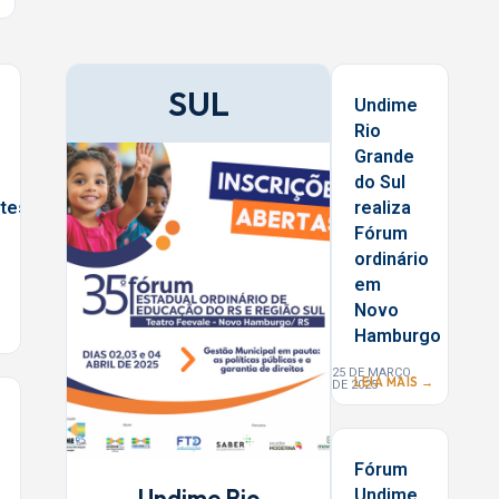
SUL
Undime
Rio
Grande
do Sul
ntes
realiza
Fórum
ordinário
em
Novo
Hamburgo
25 DE MARÇO
LEIA MAIS →
DE 2025
Fórum
Undime Rio
Undime