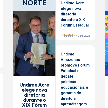
NORTE
Undime Acre
elege nova
diretoria
durante o XIX
Fórum Estadual
LEIA MAIS →
2 DE JUNHO DE 2025
Undime
Amazonas
promove Fórum
Estadual e
debate
políticas
Undime Acre
educacionais e
elege nova
garantia do
diretoria
direito à
durante o
XIX Fórum
aprendizagem