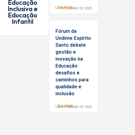
Educação
Inclusiva e
LEIA MAIS →
17 DE JUNHO DE 2025
Educação
Infantil
Fórum da
Undime Espírito
Santo debate
gestão e
inovação na
Educação:
desafios e
caminhos para
qualidade e
inclusão
LEIA MAIS →
28 DE MARÇO DE 2025