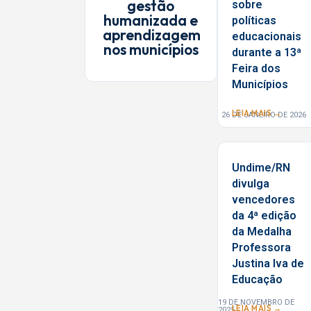
gestão
sobre
humanizada e
políticas
aprendizagem
educacionais
nos municípios
durante a 13ª
Feira dos
Municípios
LEIA MAIS →
26 DE JANEIRO DE 2026
Undime/RN
divulga
vencedores
da 4ª edição
da Medalha
Professora
Justina Iva de
Educação
19 DE NOVEMBRO DE
LEIA MAIS →
2025