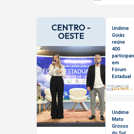
CENTRO -
Undime
OESTE
Goiás
reúne
400
participa
em
Fórum
Estadual
19 DE MAIO DE
LEIA MAIS →
2025
Undime
Mato
Grosso
do Sul