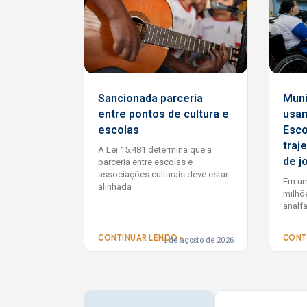
Sancionada parceria
Muni
entre pontos de cultura e
usam
escolas
Esco
traj
A Lei 15.481 determina que a
de j
parceria entre escolas e
associações culturais deve estar
Em um
alinhada
milhõ
analf
CONTINUAR LENDO »
CONT
4 de agosto de 2026