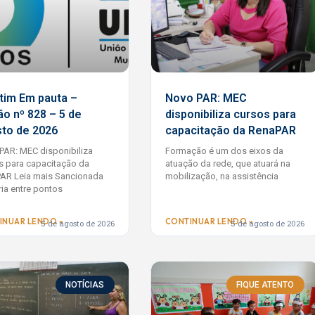
tim Em pauta –
Novo PAR: MEC
ão nº 828 – 5 de
disponibiliza cursos para
to de 2026
capacitação da RenaPAR
PAR: MEC disponibiliza
Formação é um dos eixos da
s para capacitação da
atuação da rede, que atuará na
AR Leia mais Sancionada
mobilização, na assistência
ria entre pontos
INUAR LENDO »
CONTINUAR LENDO »
5 de agosto de 2026
5 de agosto de 2026
NOTÍCIAS
FIQUE ATENTO