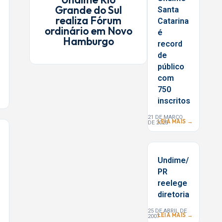
Grande do Sul
Santa
realiza Fórum
Catarina
ordinário em Novo
é
Hamburgo
record
de
público
com
750
inscritos
21 DE MARÇO
LEIA MAIS →
DE 2025
Undime/
PR
reelege
diretoria
25 DE ABRIL DE
LEIA MAIS →
2007