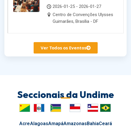
Dirigentes Municipais de
2026-01-25 - 2026-01-27
Educação
Centro de Convenções Ulysses
Guimarães, Brasília - DF
Ver Todos os Eventos
Seccionais da Undime
Acre
Alagoas
Amapá
Amazonas
Bahia
Ceará