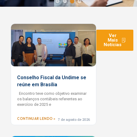
Fortalecendo a
Educação Pública nos
Municípios
Ver
Mais
Notícias
A Undime articula, mobiliza e representa os
dirigentes municipais de educação, promovendo
gestão pública de qualidade social em todos os
estados brasileiros.
Conselho Fiscal da Undime se
reúne em Brasília
CONHEÇA A UNDIME
Encontro teve como objetivo examinar
os balanços contábeis referentes ao
exercício de 2025 e
CONTINUAR LENDO »
7 de agosto de 2026