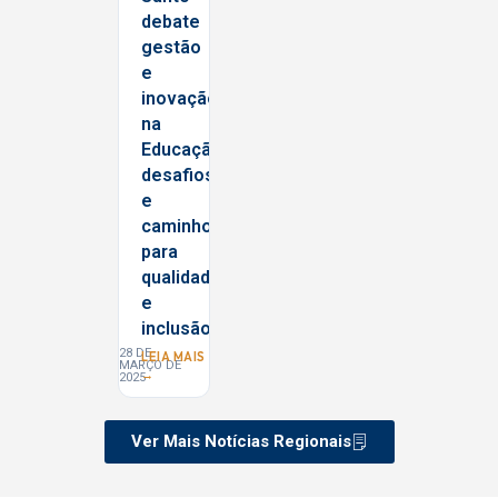
debate
gestão
e
inovação
na
Educação:
desafios
e
caminhos
para
qualidade
e
inclusão
28 DE
LEIA MAIS
MARÇO DE
→
2025
Ver Mais Notícias Regionais