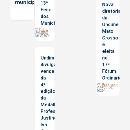
municípios
13ª
Nova
Feira
diretoria
dos
da
Municípios
Undime
26 DE
LEIA
Mato
JANEIRO
MAIS →
DE 2026
Grosso
é
eleita
Undime/RN
no
divulga
17º
vencedores
Fórum
da
Ordinário
4ª
29 DE
LEIA MAIS
MARÇO DE
→
edição
2025
da
Medalha
Professora
Justina
Iva