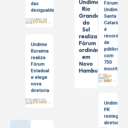
Undime
Fórum
das
Rio
Undime
desigualdades
Grande
Santa
12 DE MAIO DE
do
Catarina
LEIA MAIS →
2025
Sul
é
realiza
record
Fórum
de
Undime
ordinário
público
Roraima
com
em
realiza
750
Novo
Fórum
inscritos
Hamburgo
Estadual
21 DE
LEIA
e elege
MARÇO
MAIS →
DE 2025
nova
diretoria
8 DE MAIO DE
Undime/
LEIA MAIS →
2025
PR
reelege
diretoria