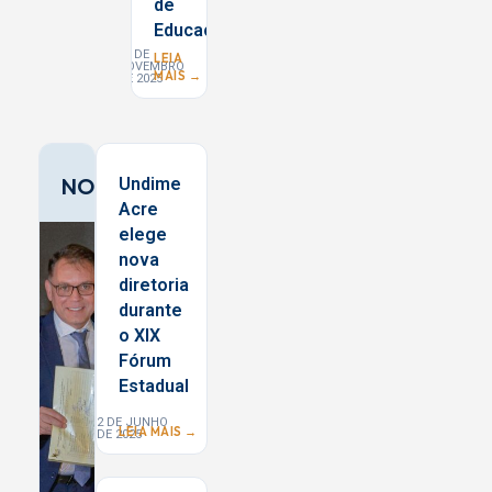
de
Educação
19 DE
LEIA
NOVEMBRO
MAIS →
DE 2025
NORTE
Undime
Acre
elege
nova
diretoria
durante
o XIX
Fórum
Estadual
2 DE JUNHO
LEIA MAIS →
DE 2025