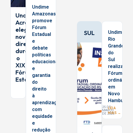
Undime
Amazonas
Undime
promove
Acre
Fórum
elege
SUL
Undime
Estadual
nova
Rio
e
diretoria
Grande
debate
durante
do
políticas
o
Sul
educacionais
XIX
realiza
e
Fórum
Fórum
garantia
Estadual
ordinário
do
em
direito
Novo
à
Hamburgo
aprendizagem
25 DE
LEIA
com
MARÇO
MAIS →
DE 2025
equidade
e
redução