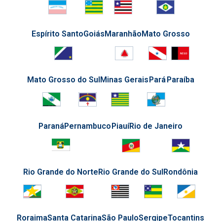
Espírito Santo
Goiás
Maranhão
Mato Grosso
Mato Grosso do Sul
Minas Gerais
Pará
Paraíba
Paraná
Pernambuco
Piauí
Rio de Janeiro
Rio Grande do Norte
Rio Grande do Sul
Rondônia
Roraima
Santa Catarina
São Paulo
Sergipe
Tocantins