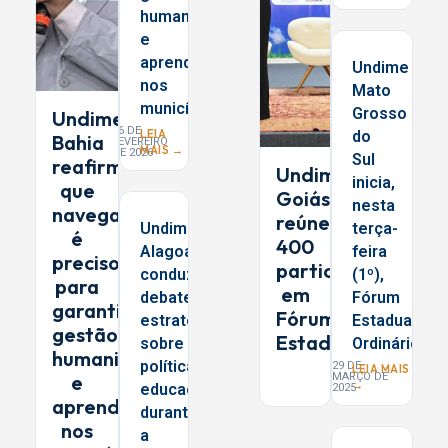
humanizada
e
aprendizagem
Undime
nos
Mato
municípios
Grosso
Undime
26 DE
LEIA
do
Bahia
FEVEREIRO
MAIS →
DE 2026
Sul
reafirma
Undime
inicia,
que
Goiás
nesta
navegar
reúne
Undime
terça-
é
400
Alagoas
feira
preciso
participantes
conduz
(1º),
para
em
debates
Fórum
garantir
Fórum
estratégicos
Estadual
gestão
Estadual
sobre
Ordinário
humanizada
políticas
29 DE
LEIA MAIS
e
MARÇO DE
→
educacionais
2025
aprendizagem
durante
nos
a