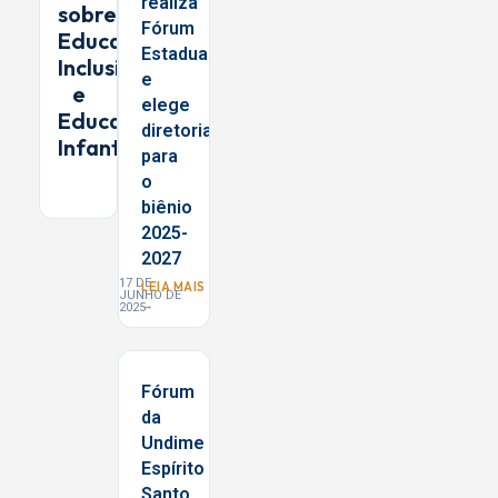
realiza
sobre
Fórum
Educação
Estadual
Inclusiva
e
e
elege
Educação
diretoria
Infantil
para
o
biênio
2025-
2027
17 DE
LEIA MAIS
JUNHO DE
→
2025
Fórum
da
Undime
Espírito
Santo