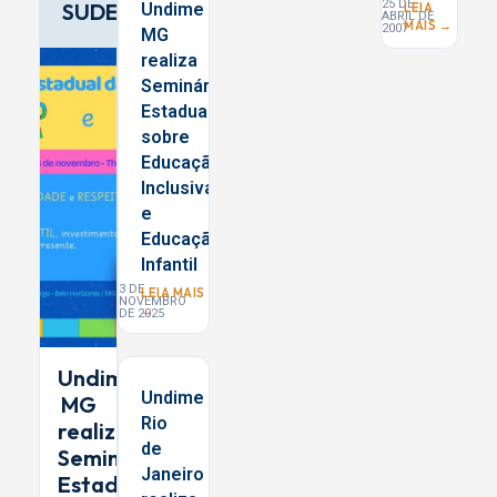
25 DE
SUDESTE
Undime
LEIA
ABRIL DE
MAIS →
2007
MG
realiza
Seminário
Estadual
sobre
Educação
Inclusiva
e
Educação
Infantil
3 DE
LEIA MAIS
NOVEMBRO
→
DE 2025
Undime
Undime
MG
Rio
realiza
de
Seminário
Janeiro
Estadual