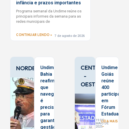
infância e prazos importantes
Programa semanal da Undime reúne os
principais informes da semana para as
redes municipais de
CONTINUAR LENDO »
7 de agosto de 2026
CENTRO
NORDESTE
Undime
Undime
Bahia
Goiás
-
reafirma
reúne
OESTE
que
400
navegar
participante
é
em
preciso
Fórum
para
Estadual
garantir
19 DE
LEIA MAIS
MAIO DE
→
gestão
2025